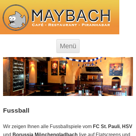
Zum Inhalt springen
Menü
Fussball
Wir zeigen Ihnen alle Fussballspiele vom
FC St. Pauli
,
HSV
und
Borussia Mönchengladbach
live auf Flatscreens und